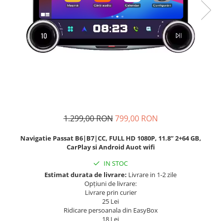
Navigatii Fiat
Navigatii Nissan
Navigatii Citroen
Navigatii Suzuki
Navigatii Mitsubishi
Navigatii Volvo
Navigatii KIA
1.299,00 RON
799,00 RON
Navigatii Renault
Navigatii Mazda
Navigatie Passat B6|B7|CC, FULL HD 1080P, 11.8” 2+64 GB,
CarPlay si Android Auot wifi
Navigatii Smart
IN STOC
Navigatii Chevrolet
Estimat durata de livrare:
Livrare in 1-2 zile
Navigatii Honda
Opțiuni de livrare:
Livrare prin curier
Navigatii Jeep
25 Lei
Navigatii Porsche
Ridicare persoanala din EasyBox
18 Lei