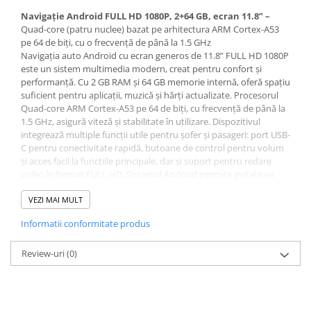
Navigație Android FULL HD 1080P, 2+64 GB, ecran 11.8” –
Quad-core (patru nuclee) bazat pe arhitectura ARM Cortex-A53
pe 64 de biți, cu o frecvență de până la 1.5 GHz
Navigația auto Android cu ecran generos de 11.8” FULL HD 1080P
este un sistem multimedia modern, creat pentru confort și
performanță. Cu 2 GB RAM și 64 GB memorie internă, oferă spațiu
suficient pentru aplicații, muzică și hărți actualizate. Procesorul
Quad-core ARM Cortex-A53 pe 64 de biți, cu frecvență de până la
1.5 GHz, asigură viteză și stabilitate în utilizare. Dispozitivul
integrează multiple funcții utile pentru șofer și pasageri: port USB-
C pentru conectivitate rapidă, butoane de control pentru volum
și acces facil la funcțiile principale, dar și suport pentru redare
video în format FULL HD. Sistemul Android permite instalarea
aplicațiilor preferate din Google Play, oferind atât navigație GPS
de înaltă precizie, cât și divertisment la bord.
VEZI MAI MULT
Specificații tehnice navigație
Informatii conformitate produs
Review-uri
Ecran
(0)
FULL HD 1080P 11.8 inch, rezoluție 1280x720P
Sistem de
Android 15
operare