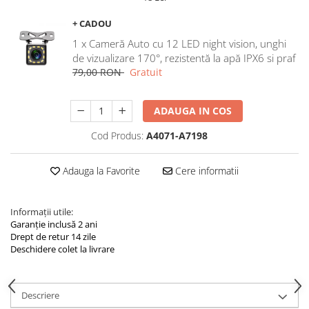
Navigatii Land Rover
+ CADOU
Navigatii Iveco
1 x Cameră Auto cu 12 LED night vision, unghi
Navigatii Chrysler
de vizualizare 170°, rezistentă la apă IPX6 si praf
79,00 RON
Gratuit
ADAUGA IN COS
Cod Produs:
A4071-A7198
Adauga la Favorite
Cere informatii
Informații utile:
Garanție inclusă 2 ani
Drept de retur 14 zile
Deschidere colet la livrare
Descriere