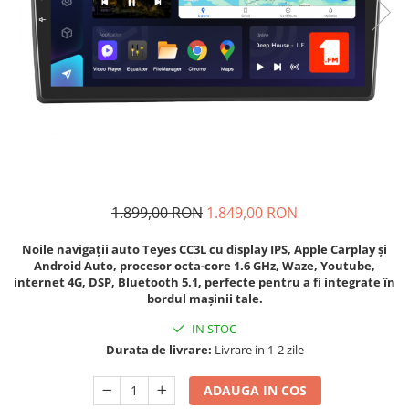
Navigatii Audi
Navigatii BMW
Navigatii Mercedes
Navigatii Fiat
Navigatii Nissan
Navigatii Citroen
Navigatii Suzuki
1.899,00 RON
1.849,00 RON
Navigatii Mitsubishi
Noile navigații auto Teyes CC3L cu display IPS, Apple Carplay și
Navigatii Volvo
Android Auto, procesor octa-core 1.6 GHz, Waze, Youtube,
internet 4G, DSP, Bluetooth 5.1, perfecte pentru a fi integrate în
Navigatii KIA
bordul mașinii tale.
Navigatii Renault
IN STOC
Navigatii Mazda
Durata de livrare:
Livrare in 1-2 zile
Navigatii Smart
ADAUGA IN COS
Navigatii Chevrolet