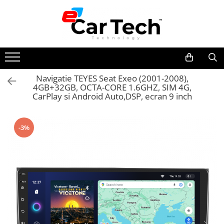
Toate Produsele
Summer sale
Navigatie TEYES Seat Exeo (2001-2008),
4GB+32GB, OCTA-CORE 1.6GHZ, SIM 4G,
Navigatie dedicata
CarPlay si Android Auto,DSP, ecran 9 inch
Navigatii Volkswagen
Navigatii Skoda
-3%
Navigatii Seat
Navigatii Ford
Navigatii Opel
Navigatii Hyundai
Navigatii Toyota
Navigatii Dacia
Navigatii Peugeot