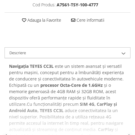
Cod Produs:
A7561-TSY-100-4777
Navigatii Honda
Navigatii Jeep
Adauga la Favorite
Cere informatii
Navigatii Porsche
Navigatii Land Rover
Navigatii Iveco
Navigatii Chrysler
Descriere
Navigația TEYES CC3L
este un sistem avansat și versatil
Navigatie universala
pentru mașini, conceput pentru a îmbunătăți experiența
Playere auto
de conducere și conectivitatea în autovehicule moderne.
Navigatii 2 DIN
Echipată cu un
procesor Octa-Core de 1.6GHz
și o
memorie generoasă de 4GB RAM și 32GB ROM, acest
Navigatii 1 DIN
dispozitiv oferă performanțe rapide și fluiditate în
Navigatie GPS Portabil
utilizare.Cu funcționalități precum
SIM 4G, CarPlay și
Android Auto,
TEYES CC3L
aduce conectivitatea la un
nivel superior. Posibilitatea de a utiliza rețeaua 4G
Accesorii navigatii
permite accesul la internet în timp real, pentru navigare
CarPlay&Android Auto
actualizată și streaming de conținut media.
CarPlay
și