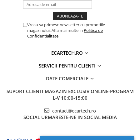
Accesorii compresoare
Procesor Octa-core 8 x 1.6Ghz 28nM
Performanțe
Aparate de lipit si capsat
superioare în procesarea datelor, cu un răspuns rapid la
Masini de polisat
comenzi. Sistemul de răcire asigură o disipare rapidă și
Vreau sa primesc newsletter cu promotiile
stabilă a căldurii.
Prelungitoare
magazinului. Afla mai multe in
Politica de
Confidentialitate
Aeroterme
Dezumidificatoare
ECARTECH.RO
Compresoare aer
SERVICII PENTRU CLIENTI
Boxe & Subwoofer Auto
DATE COMERCIALE
Difuzore Auto
SUPORT CLIENTI
MAGAZIN EXCLUSIV ONLINE-PROGRAM
Casti Wireless
Navigația suportă
Apple CarPlay și Android
L-V 10:00-15:00
Subwoofer Auto
auto
wireless și oferă opțiuni suplimentare pentru a îți
contact@ecartech.ro
îmbunătăți experiența condusului.
Boxe portabile
SOCIAL
URMARESTE-NE IN SOCIAL MEDIA
Pick-Up
Amplificatoare auto