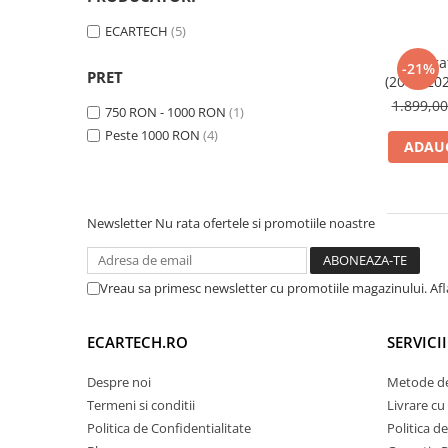
Navigatii Audi
ECARTECH
(5)
Navigatii BMW
Naviga
-21%
PRET
(2016-20
Navigatii Mercedes
RAM 64 G
1.899,0
750 RON - 1000 RON
(1)
ecran 2
Navigatii Fiat
Peste 1000 RON
(4)
PX, 9.
ADAUG
Navigatii Nissan
Navigatii Citroen
Navigatii Suzuki
Newsletter
Nu rata ofertele si promotiile noastre
Navigatii Mitsubishi
Navigatii Volvo
Vreau sa primesc newsletter cu promotiile magazinului. Af
Navigatii KIA
Navigatii Renault
ECARTECH.RO
SERVICI
Navigatii Mazda
Despre noi
Metode de
Navigatii Smart
Termeni si conditii
Livrare cu 
Politica de Confidentialitate
Politica d
Navigatii Chevrolet