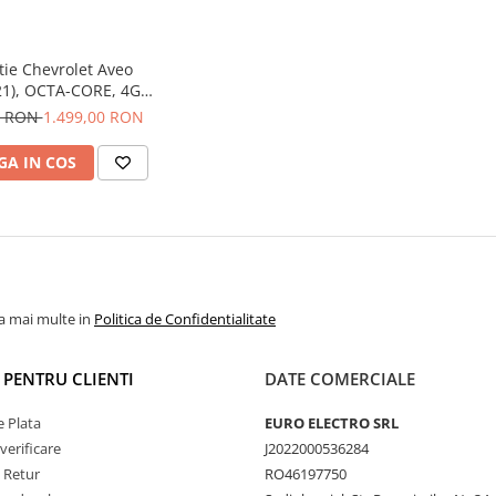
tie Chevrolet Aveo
21), OCTA-CORE, 4GB
B ROM, Android 14,
0 RON
1.499,00 RON
K QLED 2000 X 1200
5 inch - ECARTECH
A IN COS
la mai multe in
Politica de Confidentialitate
I PENTRU CLIENTI
DATE COMERCIALE
 Plata
EURO ELECTRO SRL
verificare
J2022000536284
e Retur
RO46197750