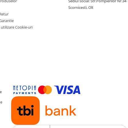
Produselor
Sediul social: Str.Pompierilor Nr.34
Scornicesti, Olt
Retur
Garantie
 utilizare Cookie-uri
te
te