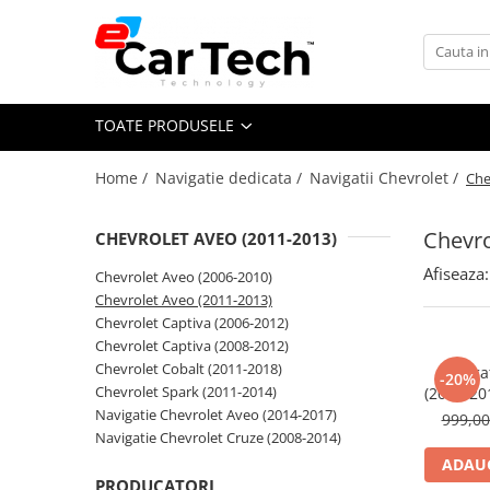
Toate Produsele
TOATE PRODUSELE
Summer sale
Home /
Navigatie dedicata /
Navigatii Chevrolet /
Che
Navigatie dedicata
Navigatii Volkswagen
Chevro
CHEVROLET AVEO (2011-2013)
Navigatii Skoda
Afiseaza:
Chevrolet Aveo (2006-2010)
Navigatii Seat
Chevrolet Aveo (2011-2013)
Navigatii Ford
Chevrolet Captiva (2006-2012)
Chevrolet Captiva (2008-2012)
Navigatii Opel
Chevrolet Cobalt (2011-2018)
Naviga
-20%
Navigatii Hyundai
Chevrolet Spark (2011-2014)
(2011-20
RAM 32G
Navigatie Chevrolet Aveo (2014-2017)
999,0
Navigatii Toyota
Android
Navigatie Chevrolet Cruze (2008-2014)
Navigatii Dacia
ADAUG
PRODUCATORI
Navigatii Peugeot