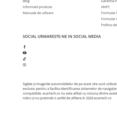
Blog
Garantia 
Navigatii Honda
Informatii produse
ANPC
Navigatii Jeep
Manuale de utlizare
Formular 
Formular 
Navigatii Porsche
Politica de
Navigatii Land Rover
SOCIAL
URMARESTE-NE IN SOCIAL MEDIA
Navigatii Iveco
Navigatii Chrysler
Navigatie universala
Playere auto
Navigatii 2 DIN
Navigatii 1 DIN
Siglele și imaginile automobilelor de pe acest site sunt utiliza
exclusiv pentru a facilita identificarea sistemelor de navigație
Navigatie GPS Portabil
compatibile. ecartech.ro nu este afiliat cu niciuna dintre aces
mărci și nu pretinde o astfel de afiliere.© 2026 ecartech.ro
Accesorii navigatii
CarPlay&Android Auto