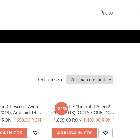
0,00
Ordoneaza:
tie Chevrolet Aveo
Navigatie Chevrolet Aveo 2
-21%
2013), Android 14,
(2011-2013), OCTA-CORE, 4GB
E 2.0 GHz, 8GB RAM
RAM 64 GB ROM, Android 14,
00 RON
1.699,00 RON
1.899,00 RON
1.499,00 RON
 SLOT SIM 4G, DSP,
ecran 2K QLED 2000 X 1200
i Android auto, ecran
PX, 9.5 inch - ECARTECH
GA IN COS
ADAUGA IN COS
9 inch