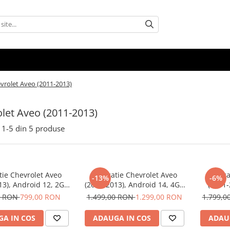
vrolet Aveo (2011-2013)
let Aveo (2011-2013)
1-
5
din
5
produse
tie Chevrolet Aveo
Navigatie Chevrolet Aveo
Naviga
-13%
-6%
13), Android 12, 2GB
(2011-2013), Android 14, 4GB
(2011-
B, DSP, Carplay si
RAM 64GB, SLOT SIM 4G, DSP,
OCTA-COR
0 RON
799,00 RON
1.499,00 RON
1.299,00 RON
1.799,
 auto, ecran 9 inch
Carplay si Android auto, ecran
128GB,
9 inch
Carplay s
A IN COS
ADAUGA IN COS
ADAU