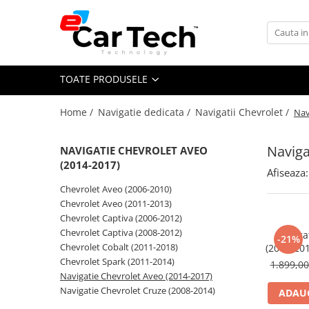
Toate Produsele
TOATE PRODUSELE
Summer sale
Home /
Navigatie dedicata /
Navigatii Chevrolet /
Nav
Navigatie dedicata
Navigatii Volkswagen
Naviga
NAVIGATIE CHEVROLET AVEO
Navigatii Skoda
(2014-2017)
Afiseaza:
Navigatii Seat
Chevrolet Aveo (2006-2010)
Navigatii Ford
Chevrolet Aveo (2011-2013)
Chevrolet Captiva (2006-2012)
Navigatii Opel
Chevrolet Captiva (2008-2012)
Naviga
-21%
Navigatii Hyundai
Chevrolet Cobalt (2011-2018)
(2014-20
RAM 64 G
Chevrolet Spark (2011-2014)
1.899,0
Navigatii Toyota
ecran 2
Navigatie Chevrolet Aveo (2014-2017)
PX, 9.
Navigatii Dacia
Navigatie Chevrolet Cruze (2008-2014)
ADAUG
Navigatii Peugeot