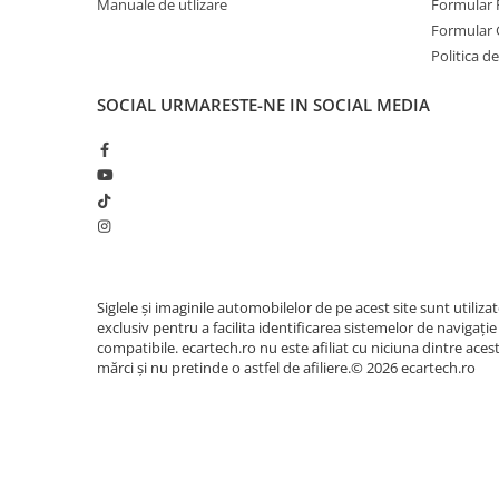
Manuale de utlizare
Formular 
Navigatii Honda
Formular 
Navigatii Jeep
Politica de
Navigatii Porsche
SOCIAL
URMARESTE-NE IN SOCIAL MEDIA
Navigatii Land Rover
Navigatii Iveco
Navigatii Chrysler
Navigatie universala
Playere auto
Siglele și imaginile automobilelor de pe acest site sunt utiliza
Navigatii 2 DIN
exclusiv pentru a facilita identificarea sistemelor de navigație
Navigatii 1 DIN
compatibile. ecartech.ro nu este afiliat cu niciuna dintre aces
mărci și nu pretinde o astfel de afiliere.© 2026 ecartech.ro
Navigatie GPS Portabil
Accesorii navigatii
CarPlay&Android Auto