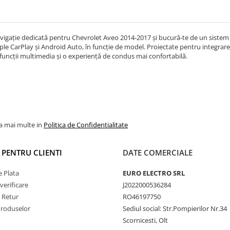
vigație dedicată pentru Chevrolet Aveo 2014-2017 și bucură-te de un siste
le CarPlay și Android Auto, în funcție de model. Proiectate pentru integrare 
funcții multimedia și o experiență de condus mai confortabilă.
la mai multe in
Politica de Confidentialitate
I PENTRU CLIENTI
DATE COMERCIALE
 Plata
EURO ELECTRO SRL
verificare
J2022000536284
e Retur
RO46197750
Produselor
Sediul social: Str.Pompierilor Nr.34
Scornicesti, Olt