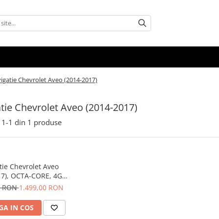
igatie Chevrolet Aveo (2014-2017)
tie Chevrolet Aveo (2014-2017)
1-
1
din
1
produse
tie Chevrolet Aveo
17), OCTA-CORE, 4GB
B ROM, Android 14,
0 RON
1.499,00 RON
K QLED 2000 X 1200
5 inch - ECARTECH
A IN COS