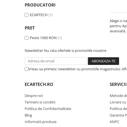
PRODUCATORI
Navigatii Audi
ECARTECH
(1)
Navigatii BMW
Alege o na
pentru App
Navigatii Mercedes
PRET
avansată, 
Navigatii Fiat
Peste 1000 RON
(1)
Navigatii Nissan
Newsletter
Nu rata ofertele si promotiile noastre
Navigatii Citroen
Navigatii Suzuki
Vreau sa primesc newsletter cu promotiile magazinului. Af
Navigatii Mitsubishi
Navigatii Volvo
ECARTECH.RO
SERVICI
Navigatii KIA
Despre noi
Metode de
Navigatii Renault
Termeni si conditii
Livrare cu 
Navigatii Mazda
Politica de Confidentialitate
Politica d
Navigatii Smart
Blog
Garantia 
Informatii produse
ANPC
Navigatii Chevrolet