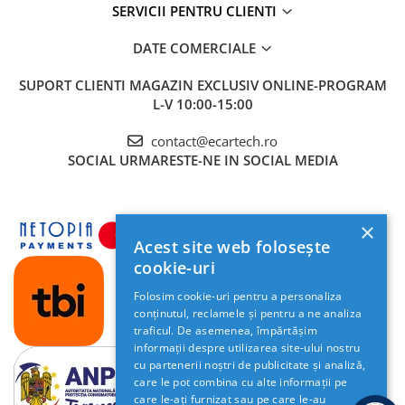
Camera Marsarier
SERVICII PENTRU CLIENTI
Camera Trafic DVR
DATE COMERCIALE
Rama adaptare
SUPORT CLIENTI
MAGAZIN EXCLUSIV ONLINE-PROGRAM
Camera marsarier dedicata
L-V 10:00-15:00
Adaptoare Navigatii
contact@ecartech.ro
Rame adaptare 2DIN
SOCIAL
URMARESTE-NE IN SOCIAL MEDIA
Camera frontala
Accesorii auto
×
Suport Telefon
Acest site web folosește
cookie-uri
Lanterne
Senzori Parcare
Folosim cookie-uri pentru a personaliza
conținutul, reclamele și pentru a ne analiza
traficul. De asemenea, împărtășim
Electrice auto
informații despre utilizarea site-ului nostru
Redresoare Auto
cu partenerii noștri de publicitate și analiză,
care le pot combina cu alte informații pe
Modulatoare Auto FM
care le-ați furnizat sau pe care le-au