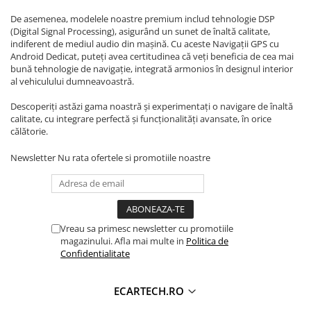
Navigatii Honda
De asemenea, modelele noastre premium includ tehnologie DSP
(Digital Signal Processing), asigurând un sunet de înaltă calitate,
Navigatii Jeep
indiferent de mediul audio din mașină. Cu aceste Navigații GPS cu
Navigatii Porsche
Android Dedicat, puteți avea certitudinea că veți beneficia de cea mai
bună tehnologie de navigație, integrată armonios în designul interior
Navigatii Land Rover
al vehiculului dumneavoastră.
Navigatii Iveco
Descoperiți astăzi gama noastră și experimentați o navigare de înaltă
calitate, cu integrare perfectă și funcționalități avansate, în orice
Navigatii Chrysler
călătorie.
Navigatie universala
Newsletter
Nu rata ofertele si promotiile noastre
Playere auto
Navigatii 2 DIN
Navigatii 1 DIN
Vreau sa primesc newsletter cu promotiile
Navigatie GPS Portabil
magazinului. Afla mai multe in
Politica de
Confidentialitate
Accesorii navigatii
ECARTECH.RO
CarPlay&Android Auto