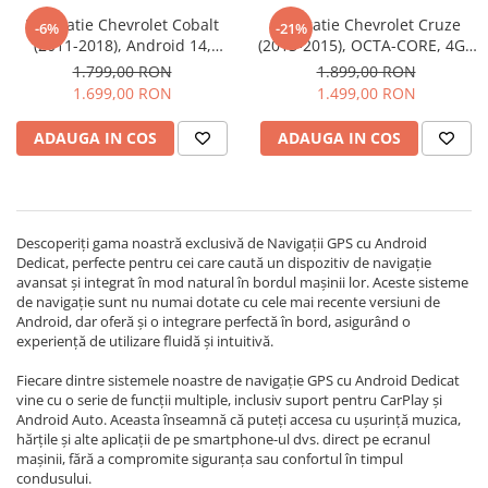
Navigatie Chevrolet Cobalt
Navigatie Chevrolet Cruze
-6%
-21%
Navigatii Audi
(2011-2018), Android 14,
(2013-2015), OCTA-CORE, 4GB
OCTA-CORE 2.0 GHz, 8GB RAM
RAM 64 GB ROM, Android 14,
Navigatii BMW
1.799,00 RON
1.899,00 RON
128GB, SIM 4G, DSP, Carplay
ecran 2K QLED 2000 X 1200
1.699,00 RON
1.499,00 RON
Navigatii Mercedes
si Android auto, ecran 9 inch
PX, 10 inch - ECARTECH
Navigatii Fiat
ADAUGA IN COS
ADAUGA IN COS
Navigatii Nissan
Navigatii Citroen
Navigatii Suzuki
Descoperiți gama noastră exclusivă de Navigații GPS cu Android
Dedicat, perfecte pentru cei care caută un dispozitiv de navigație
Navigatii Mitsubishi
avansat și integrat în mod natural în bordul mașinii lor. Aceste sisteme
de navigație sunt nu numai dotate cu cele mai recente versiuni de
Navigatii Volvo
Android, dar oferă și o integrare perfectă în bord, asigurând o
Navigatii KIA
experiență de utilizare fluidă și intuitivă.
Navigatii Renault
Fiecare dintre sistemele noastre de navigație GPS cu Android Dedicat
vine cu o serie de funcții multiple, inclusiv suport pentru CarPlay și
Navigatii Mazda
Android Auto. Aceasta înseamnă că puteți accesa cu ușurință muzica,
Navigatii Smart
hărțile și alte aplicații de pe smartphone-ul dvs. direct pe ecranul
mașinii, fără a compromite siguranța sau confortul în timpul
Navigatii Chevrolet
condusului.