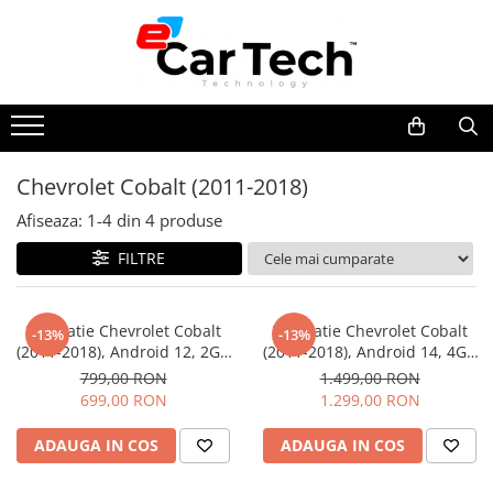
Toate Produsele
Summer sale
Chevrolet Cobalt (2011-2018)
Navigatie dedicata
Afiseaza:
1-
4
din
4
produse
Navigatii Volkswagen
Navigatii Skoda
FILTRE
Navigatii Seat
Navigatii Ford
Navigatie Chevrolet Cobalt
Navigatie Chevrolet Cobalt
-13%
-13%
(2011-2018), Android 12, 2GB
(2011-2018), Android 14, 4GB
Navigatii Opel
RAM 32GB, DSP, Carplay si
RAM 64GB, SIM 4G, DSP,
799,00 RON
1.499,00 RON
Navigatii Hyundai
Android auto, ecran 9 inch
Carplay si Android auto, ecran
699,00 RON
1.299,00 RON
9 inch
Navigatii Toyota
ADAUGA IN COS
ADAUGA IN COS
Navigatii Dacia
Navigatii Peugeot