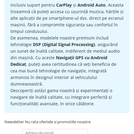
inclusiv suport pentru
CarPlay
și
Android Auto
. Aceasta
Navigatii Honda
înseamnă că puteți accesa cu ușurință muzica, hărțile și
Navigatii Jeep
alte aplicații de pe smartphone-ul dvs. direct pe ecranul
Navigatii Porsche
mașinii, fără a compromite siguranța sau confortul în
timpul condusului.
Navigatii Land Rover
De asemenea, modelele noastre premium includ
Navigatii Iveco
tehnologie
DSP (Digital Signal Processing)
, asigurând
un sunet de înaltă calitate, indiferent de mediul audio
Navigatii Chrysler
din mașină. Cu aceste
Navigații GPS cu Android
Dedicat
, puteți avea certitudinea că veți beneficia de
Navigatie universala
cea mai bună tehnologie de navigație, integrată
Playere auto
armonios în designul interior al vehiculului
Navigatii 2 DIN
dumneavoastră.
Descoperiți astăzi gama noastră și experimentați o
Navigatii 1 DIN
navigare de înaltă calitate, cu integrare perfectă și
Navigatie GPS Portabil
funcționalități avansate, în orice călătorie.
Accesorii navigatii
Newsletter
Nu rata ofertele si promotiile noastre
CarPlay&Android Auto