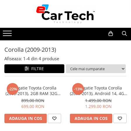
Toate Produsele
Summer sale
Corolla (2009-2013)
Navigatie dedicata
Afiseaza:
1-
4
din
4
produse
Navigatii Volkswagen
Navigatii Skoda
FILTRE
Navigatii Seat
Navigatii Ford
Navigatie Toyota Corolla
Navigatie Toyota Corolla
-22%
-13%
(2009-2013), 2GB RAM 32GB
(2009-2013), Android 14, 4GB
Navigatii Opel
Android,Carplay si Android
RAM, SIM 4G, DSP, Carplay si
899,00 RON
1.499,00 RON
Navigatii Hyundai
auto, dedicata, ecran 9 inch
Android auto, ecran 9 inch
699,00 RON
1.299,00 RON
Navigatii Toyota
ADAUGA IN COS
ADAUGA IN COS
Navigatii Dacia
Navigatii Peugeot