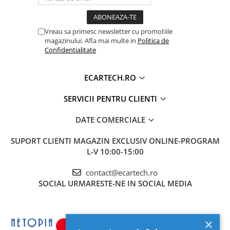
Camera Marsarier
Camera Trafic DVR
Vreau sa primesc newsletter cu promotiile
Rama adaptare
magazinului. Afla mai multe in
Politica de
Camera marsarier dedicata
Confidentialitate
Adaptoare Navigatii
ECARTECH.RO
Rame adaptare 2DIN
Camera frontala
SERVICII PENTRU CLIENTI
DATE COMERCIALE
Accesorii auto
Suport Telefon
SUPORT CLIENTI
MAGAZIN EXCLUSIV ONLINE-PROGRAM
L-V 10:00-15:00
Lanterne
Senzori Parcare
contact@ecartech.ro
SOCIAL
URMARESTE-NE IN SOCIAL MEDIA
Electrice auto
Redresoare Auto
×
Modulatoare Auto FM