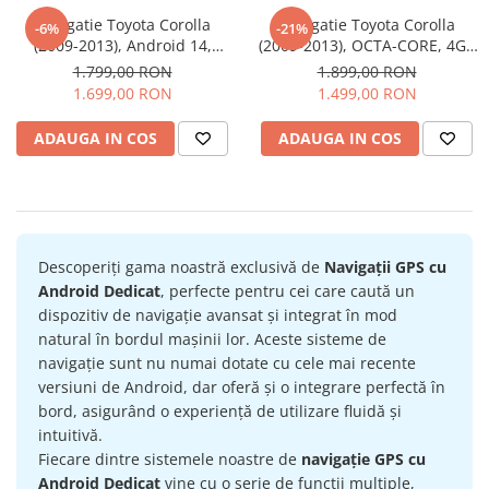
Navigatie Toyota Corolla
Navigatie Toyota Corolla
-6%
-21%
Navigatii Audi
(2009-2013), Android 14,
(2009-2013), OCTA-CORE, 4GB
OCTA-CORE 2.0 GHz, 8GB RAM
RAM 64 GB ROM, Android 14,
Navigatii BMW
1.799,00 RON
1.899,00 RON
128GB, SIM 4G, DSP, Carplay
ecran 2K QLED 2000 X 1200
1.699,00 RON
1.499,00 RON
Navigatii Mercedes
si Android auto, ecran 9 inch
PX, 9.5 inch - ECARTECH
Navigatii Fiat
ADAUGA IN COS
ADAUGA IN COS
Navigatii Nissan
Navigatii Citroen
Navigatii Suzuki
Descoperiți gama noastră exclusivă de
Navigații GPS cu
Navigatii Mitsubishi
Android Dedicat
, perfecte pentru cei care caută un
Navigatii Volvo
dispozitiv de navigație avansat și integrat în mod
Navigatii KIA
natural în bordul mașinii lor. Aceste sisteme de
navigație sunt nu numai dotate cu cele mai recente
Navigatii Renault
versiuni de Android, dar oferă și o integrare perfectă în
Navigatii Mazda
bord, asigurând o experiență de utilizare fluidă și
intuitivă.
Navigatii Smart
Fiecare dintre sistemele noastre de
navigație GPS cu
Navigatii Chevrolet
Android Dedicat
vine cu o serie de funcții multiple,