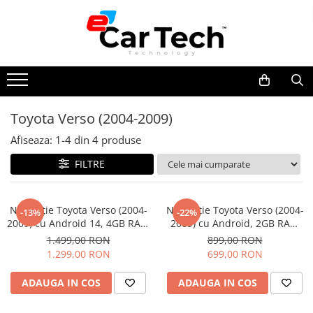
Toate Produsele
Summer sale
Toyota Verso (2004-2009)
Navigatie dedicata
Afiseaza:
1-
4
din
4
produse
Navigatii Volkswagen
Navigatii Skoda
FILTRE
Navigatii Seat
Navigatii Ford
Navigație Toyota Verso (2004-
Navigație Toyota Verso (2004-
-13%
-22%
2009) cu Android 14, 4GB RAM
2009) cu Android, 2GB RAM
Navigatii Opel
64GB ROM, cu SLOT SIM 4G,
32GB ROM, DSP, ecran 9 Inch,
1.499,00 RON
899,00 RON
Navigatii Hyundai
DSP, ecran 9 Inch, Carplay si
Carplay si Android Auto
1.299,00 RON
699,00 RON
Android Auto
Navigatii Toyota
ADAUGA IN COS
ADAUGA IN COS
Navigatii Dacia
Navigatii Peugeot