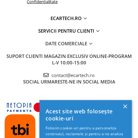
Confidentialitate
Navigatii Honda
Navigatii Jeep
ECARTECH.RO
Navigatii Porsche
SERVICII PENTRU CLIENTI
Navigatii Land Rover
DATE COMERCIALE
Navigatii Iveco
Navigatii Chrysler
SUPORT CLIENTI
MAGAZIN EXCLUSIV ONLINE-PROGRAM
L-V 10:00-15:00
Navigatie universala
contact@ecartech.ro
Playere auto
SOCIAL
URMARESTE-NE IN SOCIAL MEDIA
Navigatii 2 DIN
Navigatii 1 DIN
×
Navigatie GPS Portabil
Acest site web folosește
cookie-uri
Accesorii navigatii
Folosim cookie-uri pentru a personaliza
CarPlay&Android Auto
conținutul, reclamele și pentru a ne analiza