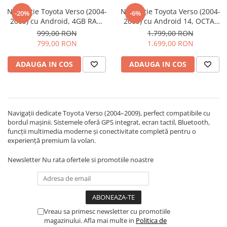
Navigație Toyota Verso (2004-
Navigație Toyota Verso (2004-
-20%
-6%
Navigatii Audi
2009) cu Android, 4GB RAM
2009) cu Android 14, OCTA-
64GB ROM, DSP, ecran 9 Inch,
CORE 2.0 GHz, 8GB RAM
Navigatii BMW
999,00 RON
1.799,00 RON
Carplay si Android Auto
128GB ROM, cu SLOT SIM 4G,
799,00 RON
1.699,00 RON
Navigatii Mercedes
DSP, ecran 9 Inch, Carplay si
Android Auto
Navigatii Fiat
ADAUGA IN COS
ADAUGA IN COS
Navigatii Nissan
Navigatii Citroen
Navigatii Suzuki
Navigații dedicate Toyota Verso (2004–2009), perfect compatibile cu
bordul mașinii. Sistemele oferă GPS integrat, ecran tactil, Bluetooth,
Navigatii Mitsubishi
funcții multimedia moderne și conectivitate completă pentru o
experiență premium la volan.
Navigatii Volvo
Navigatii KIA
Newsletter
Nu rata ofertele si promotiile noastre
Navigatii Renault
Navigatii Mazda
Navigatii Smart
Vreau sa primesc newsletter cu promotiile
Navigatii Chevrolet
magazinului. Afla mai multe in
Politica de