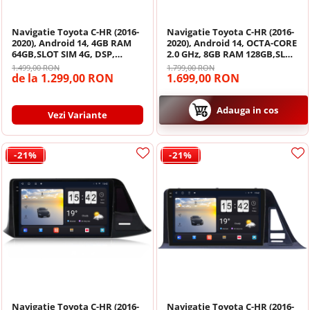
Navigatii Mitsubishi
Navigatie Toyota C-HR (2016-
Navigatie Toyota C-HR (2016-
Navigatii Volvo
2020), Android 14, 4GB RAM
2020), Android 14, OCTA-CORE
64GB,SLOT SIM 4G, DSP,
2.0 GHz, 8GB RAM 128GB,SLOT
Carplay si Android auto,
SIM 4G, DSP, Carplay si
1.499,00 RON
1.799,00 RON
Navigatii KIA
ecran 9 inch
Android auto, ecran 9 inch
de la 1.299,00 RON
1.699,00 RON
Navigatii Renault
Adauga in cos
Vezi Variante
Navigatii Mazda
-21%
-21%
Navigatii Smart
Navigatii Chevrolet
Navigatii Honda
Navigatii Jeep
Navigatie Toyota C-HR (2016-
Navigatie Toyota C-HR (2016-
Navigatii Porsche