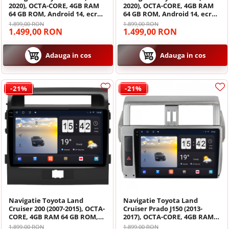
2020), OCTA-CORE, 4GB RAM
2020), OCTA-CORE, 4GB RAM
64 GB ROM, Android 14, ecran
64 GB ROM, Android 14, ecran
2K QLED 2000 X 1200 PX, 9.5
2K QLED 2000 X 1200 PX, 9.5
1.899,00 RON
Navigatii Land Rover
1.899,00 RON
inch - ECARTECH
inch - ECARTECH
1.499,00 RON
1.499,00 RON
Navigatii Iveco
Adauga in cos
Adauga in cos
Navigatii Chrysler
-21%
-21%
Navigatie Toyota Land
Navigatie Toyota Land
Cruiser 200 (2007-2015), OCTA-
Cruiser Prado J150 (2013-
CORE, 4GB RAM 64 GB ROM,
2017), OCTA-CORE, 4GB RAM
Android 14, ecran 2K QLED
64 GB ROM, Android 14, ecran
1.899,00 RON
1.899,00 RON