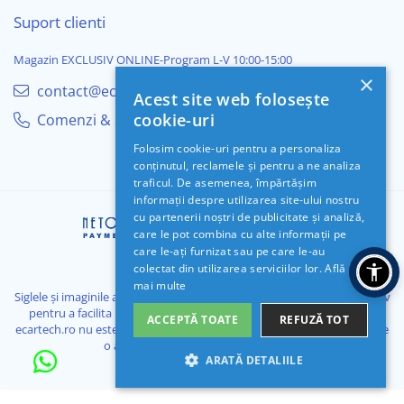
Suport clienti
Magazin EXCLUSIV ONLINE-Program L-V 10:00-15:00
×
contact@ecartech.ro
Acest site web folosește
cookie-uri
Comenzi & Suport
Folosim cookie-uri pentru a personaliza
conținutul, reclamele și pentru a ne analiza
traficul. De asemenea, împărtășim
informații despre utilizarea site-ului nostru
cu partenerii noștri de publicitate și analiză,
care le pot combina cu alte informații pe
care le-ați furnizat sau pe care le-au
colectat din utilizarea serviciilor lor.
Află
mai multe
Siglele și imaginile automobilelor de pe acest site sunt utilizate exclusiv
pentru a facilita identificarea sistemelor de navigație compatibile.
ACCEPTĂ TOATE
REFUZĂ TOT
ecartech.ro nu este afiliat cu niciuna dintre aceste mărci și nu pretinde
o astfel de afiliere.© 2026 ecartech.ro
ARATĂ DETALIILE