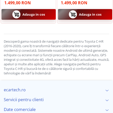
2000 X 1200 PX, 9.5 inch -
2K QLED 2000 X 1200 PX, 9.5
1.499,00 RON
1.499,00 RON
ECARTECH
inch - ECARTECH
Adauga in cos
Adauga in cos
Descoperă gama noastră de navigații dedicate pentru Toyota C-HR
(2016-2020), care îți transformă fiecare călătorie într-o experiență
modernă și conectată. Sistemele noastre Android de ultimă generație,
echipate cu ecrane mari și funcții precum CarPlay, Android Auto, GPS
integrat și conectivitate 4G, oferă acces facil la hărți actualizate, muzică,
apeluri și multe alte aplicații utile. Alege navigația perfectă pentru
Toyota C-HR și bucură-te de o călătorie sigură și confortabilă cu
tehnologie de vârf la îndemână!
ecartech.ro
Servicii pentru clienti
Date comerciale