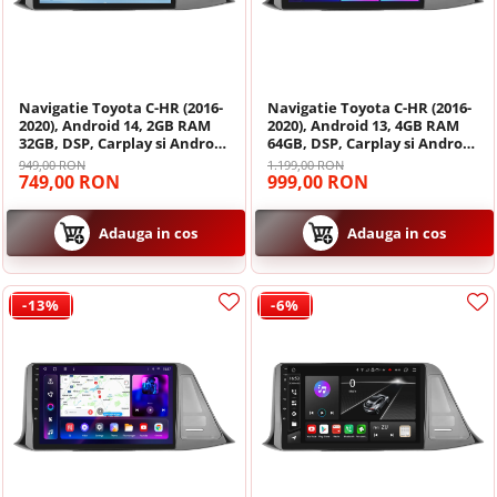
Navigatii Dacia
Camera frontala
Navigatii Peugeot
Navigatie Toyota C-HR (2016-
Navigatie Toyota C-HR (2016-
Navigatii Audi
2020), Android 14, 2GB RAM
2020), Android 13, 4GB RAM
32GB, DSP, Carplay si Android
64GB, DSP, Carplay si Android
auto, ecran 9 inch
auto, ecran 9 inch
949,00 RON
1.199,00 RON
Navigatii BMW
749,00 RON
999,00 RON
Navigatii Mercedes
Adauga in cos
Adauga in cos
Navigatii Fiat
-13%
-6%
Navigatii Nissan
Navigatii Citroen
Navigatii Suzuki