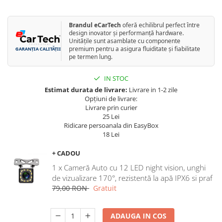
Navigatii Land Rover
Navigatii Iveco
Brandul eCarTech
oferă echilibrul perfect între
design inovator și performanță hardware.
Navigatii Chrysler
Unitățile sunt asamblate cu componente
premium pentru a asigura fluiditate și fiabilitate
GARANȚIA CALITĂȚII
pe termen lung.
IN STOC
Estimat durata de livrare:
Livrare in 1-2 zile
Opțiuni de livrare:
Livrare prin curier
25 Lei
Ridicare persoanala din EasyBox
18 Lei
+ CADOU
1 x Cameră Auto cu 12 LED night vision, unghi
de vizualizare 170°, rezistentă la apă IPX6 si praf
79,00 RON
Gratuit
ADAUGA IN COS