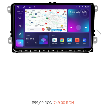
Navigatii Fiat
Navigatii Nissan
Navigatii Citroen
Navigatii Suzuki
Navigatii Mitsubishi
Navigatii Volvo
Navigatii KIA
Navigatii Renault
Navigatii Mazda
Navigatii Smart
Navigatii Chevrolet
Navigatii Honda
Navigatii Jeep
Navigatii Porsche
899,00 RON
749,00 RON