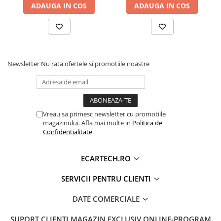
ADAUGA IN COS
ADAUGA IN COS
Skoda, Seat
Procesor de sunet DSP (Digital Signal
Newsletter
Nu rata ofertele si promotiile noastre
Processor)
Vreau sa primesc newsletter cu promotiile
magazinului. Afla mai multe in
Politica de
Confidentialitate
ECARTECH.RO
SERVICII PENTRU CLIENTI
DATE COMERCIALE
CarPlay și Android Auto Wireless
SUPORT CLIENTI
MAGAZIN EXCLUSIV ONLINE-PROGRAM