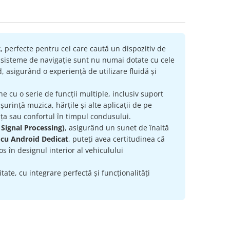
t
, perfecte pentru cei care caută un dispozitiv de
e sisteme de navigație sunt nu numai dotate cu cele
, asigurând o experiență de utilizare fluidă și
ne cu o serie de funcții multiple, inclusiv suport
urință muzica, hărțile și alte aplicații de pe
ța sau confortul în timpul condusului.
 Signal Processing)
, asigurând un sunet de înaltă
 cu Android Dedicat
, puteți avea certitudinea că
s în designul interior al vehiculului
ate, cu integrare perfectă și funcționalități