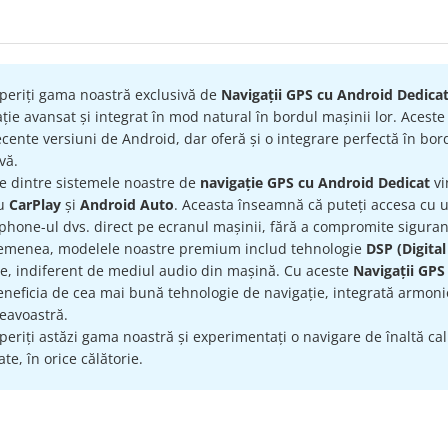
periți gama noastră exclusivă de
Navigații GPS cu Android Dedica
ție avansat și integrat în mod natural în bordul mașinii lor. Acest
cente versiuni de Android, dar oferă și o integrare perfectă în bord
ivă.
re dintre sistemele noastre de
navigație GPS cu Android Dedicat
vi
ru
CarPlay
și
Android Auto
. Aceasta înseamnă că puteți accesa cu uș
hone-ul dvs. direct pe ecranul mașinii, fără a compromite siguran
emenea, modelele noastre premium includ tehnologie
DSP (Digital
te, indiferent de mediul audio din mașină. Cu aceste
Navigații GPS
eneficia de cea mai bună tehnologie de navigație, integrată armonio
avoastră.
eriți astăzi gama noastră și experimentați o navigare de înaltă calit
te, în orice călătorie.