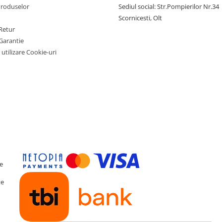
Produselor
Sediul social: Str.Pompierilor Nr.34
Scornicesti, Olt
Retur
Garantie
 utilizare Cookie-uri
te
te