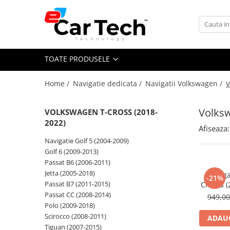
Toate Produsele
TOATE PRODUSELE
Summer sale
Home /
Navigatie dedicata /
Navigatii Volkswagen /
V
Navigatie dedicata
Navigatii Volkswagen
Volks
VOLKSWAGEN T-CROSS (2018-
Navigatii Skoda
2022)
Afiseaza:
Navigatii Seat
Navigatie Golf 5 (2004-2009)
Navigatii Ford
Golf 6 (2009-2013)
Passat B6 (2006-2011)
Navigatii Opel
Jetta (2005-2018)
Naviga
-21%
Navigatii Hyundai
Passat B7 (2011-2015)
CROSS (
12, 2G
Passat CC (2008-2014)
949,0
Navigatii Toyota
Carplay s
Polo (2009-2018)
Navigatii Dacia
Scirocco (2008-2011)
ADAUG
Tiguan (2007-2015)
Navigatii Peugeot