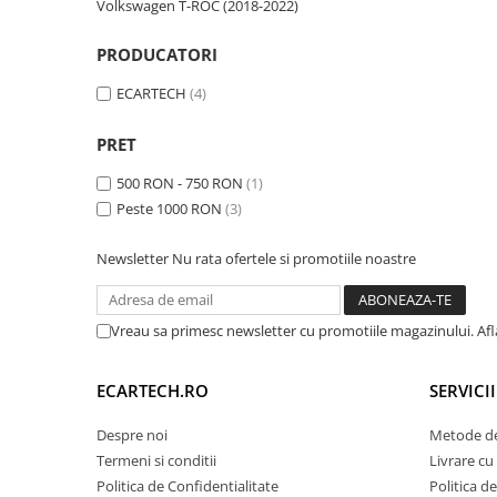
Volkswagen T-ROC (2018-2022)
Navigatii Honda
Navigatii Jeep
PRODUCATORI
Navigatii Porsche
ECARTECH
(4)
Navigatii Land Rover
PRET
Navigatii Iveco
500 RON - 750 RON
(1)
Navigatii Chrysler
Peste 1000 RON
(3)
Navigatie universala
Newsletter
Nu rata ofertele si promotiile noastre
Playere auto
Navigatii 2 DIN
Vreau sa primesc newsletter cu promotiile magazinului. Af
Navigatii 1 DIN
Navigatie GPS Portabil
ECARTECH.RO
SERVICI
Despre noi
Metode de
Accesorii navigatii
Termeni si conditii
Livrare cu 
CarPlay&Android Auto
Politica de Confidentialitate
Politica d