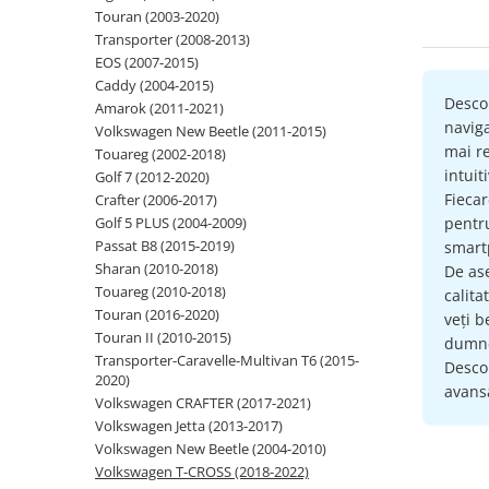
Touran (2003-2020)
Navigatii Audi
Transporter (2008-2013)
EOS (2007-2015)
Navigatii BMW
Caddy (2004-2015)
Navigatii Mercedes
Desco
Amarok (2011-2021)
naviga
Volkswagen New Beetle (2011-2015)
Navigatii Fiat
mai re
Touareg (2002-2018)
Navigatii Nissan
intuit
Golf 7 (2012-2020)
Fieca
Crafter (2006-2017)
Navigatii Citroen
Golf 5 PLUS (2004-2009)
pent
Navigatii Suzuki
Passat B8 (2015-2019)
smartp
Sharan (2010-2018)
Navigatii Mitsubishi
De as
Touareg (2010-2018)
calita
Navigatii Volvo
Touran (2016-2020)
veți b
Touran II (2010-2015)
Navigatii KIA
dumne
Transporter-Caravelle-Multivan T6 (2015-
Descop
Navigatii Renault
2020)
avansa
Volkswagen CRAFTER (2017-2021)
Navigatii Mazda
Volkswagen Jetta (2013-2017)
Navigatii Smart
Volkswagen New Beetle (2004-2010)
Volkswagen T-CROSS (2018-2022)
Navigatii Chevrolet