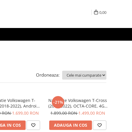
0,00
Ordoneaza:
tie Volkswagen T-
Navigatie Volkswagen T-Cross
-21%
2018-2022), Android
(2018-2022), OCTA-CORE, 4GB
A-CORE 2.0 GHz, 8GB
RAM 64 GB ROM, Android 14,
00 RON
1.699,00 RON
1.899,00 RON
1.499,00 RON
B,SLOT SIM 4G, DSP,
ecran 2K QLED 2000 X 1200
i Android auto, ecran
PX, 9.5 inch - ECARTECH
GA IN COS
ADAUGA IN COS
9 inch