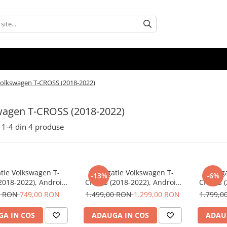
olkswagen T-CROSS (2018-2022)
wagen T-CROSS (2018-2022)
1-
4
din
4
produse
tie Volkswagen T-
Navigatie Volkswagen T-
Naviga
-13%
-6%
2018-2022), Android
CROSS (2018-2022), Android
CROSS (
B RAM 32GB, DSP,
14, 4GB RAM 64GB,SLOT SIM
14, OCT
0 RON
749,00 RON
1.499,00 RON
1.299,00 RON
1.799,
i Android auto, ecran
4G, DSP, Carplay si Android
RAM 128G
9 inch
auto, ecran 9 inch
Carplay s
A IN COS
ADAUGA IN COS
ADAU