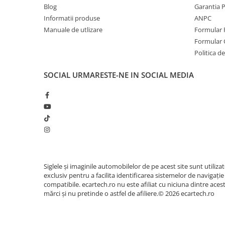
Camera Marsarier
Blog
Garantia 
Camera Trafic DVR
Informatii produse
ANPC
Manuale de utlizare
Formular 
Rama adaptare
Formular 
Camera marsarier dedicata
Politica de
Adaptoare Navigatii
SOCIAL
URMARESTE-NE IN SOCIAL MEDIA
Rame adaptare 2DIN
Camera frontala
Accesorii auto
Suport Telefon
Lanterne
Senzori Parcare
Siglele și imaginile automobilelor de pe acest site sunt utiliza
exclusiv pentru a facilita identificarea sistemelor de navigație
compatibile. ecartech.ro nu este afiliat cu niciuna dintre aces
Electrice auto
mărci și nu pretinde o astfel de afiliere.© 2026 ecartech.ro
Redresoare Auto
Modulatoare Auto FM